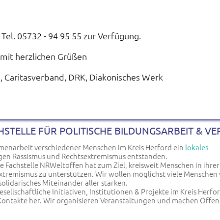
Tel. 05732 - 94 95 55 zur Verfügung.
mit herzlichen Grüßen
 Caritasverband, DRK, Diakonisches Werk
HSTELLE FÜR POLITISCHE BILDUNGSARBEIT & V
mmenarbeit verschiedener Menschen im Kreis Herford ein
lokales
en Rassismus und Rechtsextremismus entstanden.
te Fachstelle NRWeltoffen hat zum Ziel, kreisweit Menschen in ihre
xtremismus zu unterstützen. Wir wollen möglichst viele Menschen 
 solidarisches Miteinander aller stärken.
esellschaftliche Initiativen, Institutionen & Projekte im Kreis Herfo
Kontakte her. Wir organisieren Veranstaltungen und machen Öffent