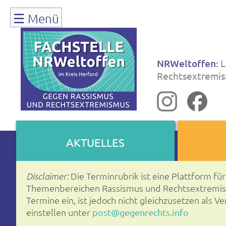
Navigation
☰
Menü
überspringen
NRWeltoffen:
L
Rechtsextremis
Navigation
AKTUELLES
überspringen
Die Terminrubrik ist eine Plattform fü
Disclaimer:
Themenbereichen Rassismus und Rechtsextremismu
Termine ein, ist jedoch nicht gleichzusetzen als 
einstellen unter
post@gegenrechts.info