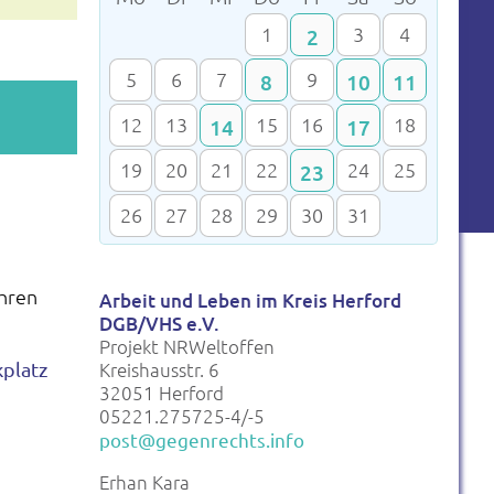
1
3
4
2
5
6
7
9
8
10
11
12
13
15
16
18
14
17
19
20
21
22
24
25
23
26
27
28
29
30
31
ahren
Arbeit und Leben im Kreis Herford
DGB/VHS e.V.
Projekt NRWeltoffen
Kreishausstr. 6
kplatz
32051 Herford
05221.275725-4/-5
post@gegenrechts.info
Erhan Kara