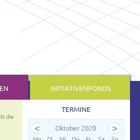
EN
INITIATIVENFONDS
TERMINE
lt die
<
>
Oktober 2020
ntag
enstag
ttwoch
nnerstag
eitag
mstag
nntag
Mo
Di
Mi
Do
Fr
Sa
So