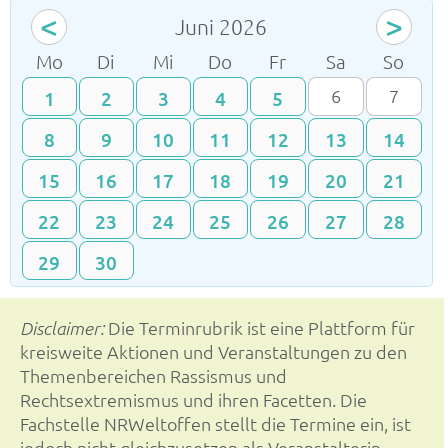
<
>
Juni 2026
ntag
enstag
ttwoch
nnerstag
eitag
mstag
nnta
Mo
Di
Mi
Do
Fr
Sa
So
6
7
1
2
3
4
5
8
9
10
11
12
13
14
15
16
17
18
19
20
21
22
23
24
25
26
27
28
29
30
Die Terminrubrik ist eine Plattform für
Disclaimer:
kreisweite Aktionen und Veranstaltungen zu den
Themenbereichen Rassismus und
Rechtsextremismus und ihren Facetten. Die
Fachstelle NRWeltoffen stellt die Termine ein, ist
jedoch nicht gleichzusetzen als Veranstalterin.