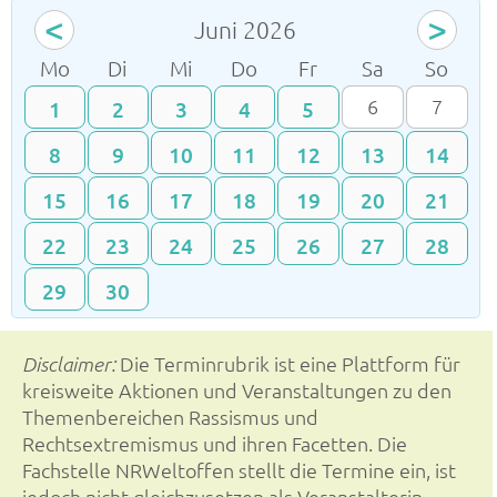
<
>
Juni 2026
ntag
enstag
ttwoch
nnerstag
eitag
mstag
nnta
Mo
Di
Mi
Do
Fr
Sa
So
6
7
1
2
3
4
5
8
9
10
11
12
13
14
15
16
17
18
19
20
21
22
23
24
25
26
27
28
29
30
Die Terminrubrik ist eine Plattform für
Disclaimer:
kreisweite Aktionen und Veranstaltungen zu den
Themenbereichen Rassismus und
Rechtsextremismus und ihren Facetten. Die
Fachstelle NRWeltoffen stellt die Termine ein, ist
jedoch nicht gleichzusetzen als Veranstalterin.